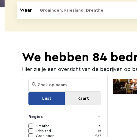
Waar
We hebben 84 bedri
Hier zie je een overzicht van de bedrijven op ba
Lijst
Kaart
Regios
Drenthe
5
Friesland
18
Groningen
267