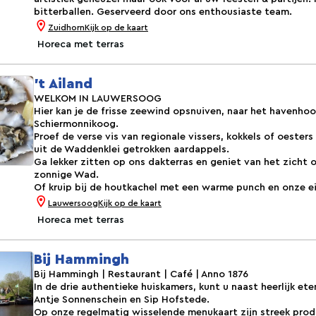
bitterballen. Geserveerd door ons enthousiaste team.
Zuidhorn
Kijk op de kaart
Horeca met terras
't Ailand
WELKOM IN LAUWERS­OOG
Hier kan je de frisse zeewind opsnuiven, naar het havenhoo
Schiermonnikoog.
Proef de verse vis van regionale vissers, kokkels of oeste
uit de Waddenklei getrokken aardappels.
Ga lekker zitten op ons dakterras en geniet van het zicht 
zonnige Wad.
Of kruip bij de houtkachel met een warme punch en onze e
Lauwersoog
Kijk op de kaart
Horeca met terras
Bij Hammingh
Bij Hammingh | Restaurant | Café | Anno 1876
In de drie authentieke huiskamers, kunt u naast heerlijk et
Antje Sonnenschein en Sip Hofstede.
Op onze regelmatig wisselende menukaart zijn streek prod