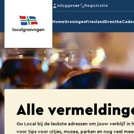
Inloggen
or
Registratie
Home
Groningen
Friesland
Drenthe
Cade
Alle vermelding
Go Local bij de leukste adressen om jouw verblijf in
voor tips voor uitjes, musea, parken en nog veel me