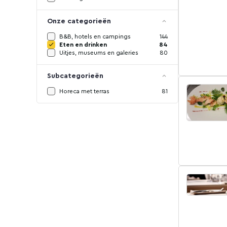
Onze categorieën
B&B, hotels en campings
144
Eten en drinken
84
Uitjes, museums en galeries
80
Subcategorieën
Horeca met terras
81