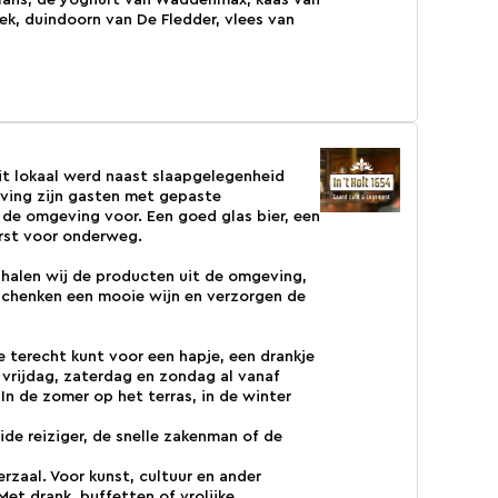
 Hans, de yoghurt van Waddenmax, kaas van
ek, duindoorn van De Fledder, vlees van
dit lokaal werd naast slaapgelegenheid
ving zijn gasten met gepaste
 de omgeving voor. Een goed glas bier, een
rst voor onderweg.
s halen wij de producten uit de omgeving,
 schenken een mooie wijn en verzorgen de
e terecht kunt voor een hapje, een drankje
 vrijdag, zaterdag en zondag al vanaf
In de zomer op het terras, in de winter
de reiziger, de snelle zakenman of de
rzaal. Voor kunst, cultuur en ander
Met drank, buffetten of vrolijke