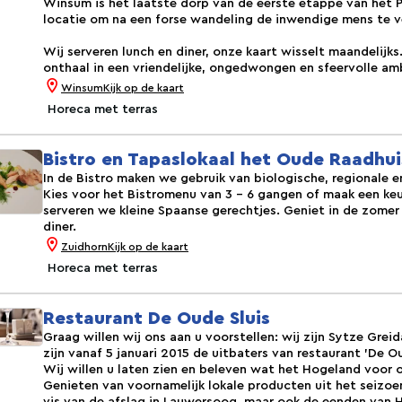
Winsum is het laatste dorp van de eerste etappe van het P
locatie om na een forse wandeling de inwendige mens te v
Wij serveren lunch en diner, onze kaart wisselt maandelijks
onthaal in een vriendelijke, ongedwongen en sfeervolle am
Winsum
Kijk op de kaart
Horeca met terras
Bistro en Tapaslokaal het Oude Raadhui
In de Bistro maken we gebruik van biologische, regionale 
Kies voor het Bistromenu van 3 - 6 gangen of maak een keuz
serveren we kleine Spaanse gerechtjes. Geniet in de zomer 
diner.
Zuidhorn
Kijk op de kaart
Horeca met terras
Restaurant De Oude Sluis
Graag willen wij ons aan u voorstellen: wij zijn Sytze Grei
zijn vanaf 5 januari 2015 de uitbaters van restaurant 'De O
Wij willen u laten zien en beleven wat het Hogeland voor 
Genieten van voornamelijk lokale producten uit het seizo