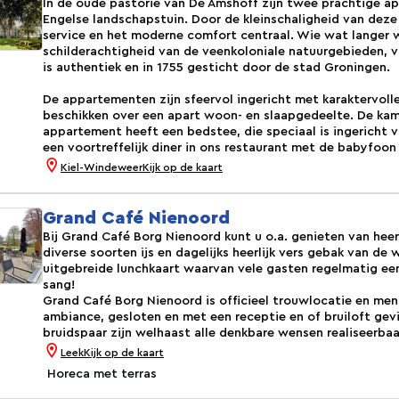
In de oude pastorie van De Amshoff zijn twee prachtige a
Engelse landschapstuin. Door de kleinschaligheid van deze
service en het moderne comfort centraal. Wie wat langer w
schilderachtigheid van de veenkoloniale natuurgebieden, vi
is authentiek en in 1755 gesticht door de stad Groningen.
De appartementen zijn sfeervol ingericht met karaktervolle 
beschikken over een apart woon- en slaapgedeelte. De kam
appartement heeft een bedstee, die speciaal is ingericht vo
een voortreffelijk diner in ons restaurant met de babyfoon o
Kiel-Windeweer
Kijk op de kaart
Grand Café Nienoord
Bij Grand Café Borg Nienoord kunt u o.a. genieten van heerli
diverse soorten ijs en dagelijks heerlijk vers gebak van de
uitgebreide lunchkaart waarvan vele gasten regelmatig een
sang!
Grand Café Borg Nienoord is officieel trouwlocatie en meni
ambiance, gesloten en met een receptie en of bruiloft gev
bruidspaar zijn welhaast alle denkbare wensen realiseerbaa
Leek
Kijk op de kaart
Horeca met terras