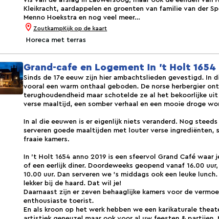
vis van de afslag in Lauwersoog, maar ook de eenden van
Kleikracht, aardappelen en groenten van familie van der Sp
Menno Hoekstra en nog veel meer…
Zoutkamp
Kijk op de kaart
Horeca met terras
Grand-cafe en Logement In 't Holt 1654
Sinds de 17e eeuw zijn hier ambachtslieden gevestigd. In 
vooral een warm onthaal geboden. De norse herbergier ont
terughoudendheid maar schotelde ze al het bekoorlijke uit
verse maaltijd, een somber verhaal en een mooie droge wo
In al die eeuwen is er eigenlijk niets veranderd. Nog steed
serveren goede maaltijden met louter verse ingrediënten,
fraaie kamers.
In ’t Holt 1654 anno 2019 is een sfeervol Grand Café waar j
of een eerlijk diner. Doordeweeks geopend vanaf 16.00 uur,
10.00 uur. Dan serveren we ’s middags ook een leuke lunch. 
lekker bij de haard. Dat wil je!
Daarnaast zijn er zeven behaaglijke kamers voor de vermoei
enthousiaste toerist.
En als kroon op het werk hebben we een karikaturale theate
artistiek geneuzel maar ook voor al uw feesten & partijen. 