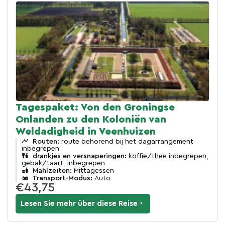
Tagespaket: Von den Groningse
Onlanden zu den Koloniën van
Weldadigheid in Veenhuizen
Routen:
route behorend bij het dagarrangement
inbegrepen
drankjes en versnaperingen:
koffie/thee inbegrepen,
gebak/taart, inbegrepen
Mahlzeiten:
Mittagessen
Transport-Modus:
Auto
€43,75
Lesen Sie mehr über diese Reise