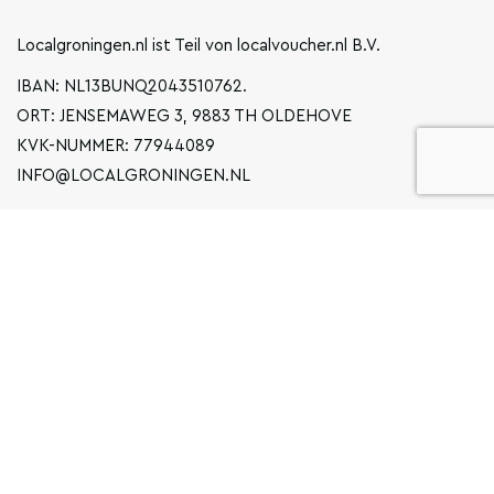
Localgroningen.nl ist Teil von localvoucher.nl B.V.
IBAN: NL13BUNQ2043510762.
ORT: JENSEMAWEG 3, 9883 TH OLDEHOVE
KVK-NUMMER: 77944089
INFO@LOCALGRONINGEN.NL
NAVIGATION
BUSINESS
ERKLÄRUNG ZUM DATENSCHUTZ
ALLGEMEINE BEDINGUNGEN UND KONDITIONEN
FAQ