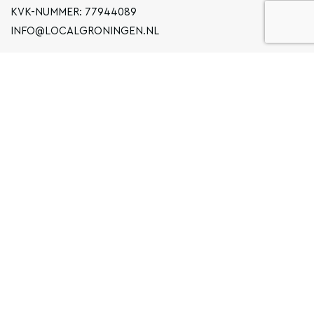
KVK-NUMMER: 77944089
INFO@LOCALGRONINGEN.NL
NAVIGATION
BUSINESS
ERKLÄRUNG ZUM DATENSCHUTZ
ALLGEMEINE BEDINGUNGEN UND KONDITIONEN
FAQ
COPYRIGHT © 2020 LOCAL GRONINGEN
SITEMAP