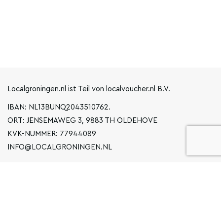
Localgroningen.nl ist Teil von localvoucher.nl B.V.
IBAN: NL13BUNQ2043510762.
ORT: JENSEMAWEG 3, 9883 TH OLDEHOVE
KVK-NUMMER: 77944089
INFO@LOCALGRONINGEN.NL
NAVIGATION
BUSINESS
ERKLÄRUNG ZUM DATENSCHUTZ
ALLGEMEINE BEDINGUNGEN UND KONDITIONEN