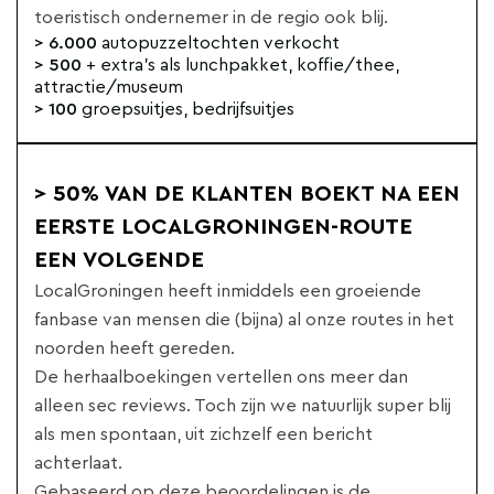
toeristisch ondernemer in de regio ook blij.
> 6.000
autopuzzeltochten verkocht
> 500
+ extra's als lunchpakket, koffie/thee,
attractie/museum
> 100
groepsuitjes, bedrijfsuitjes
> 50% VAN DE KLANTEN BOEKT NA EEN
EERSTE LOCALGRONINGEN-ROUTE
EEN VOLGENDE
LocalGroningen heeft inmiddels een groeiende
fanbase van mensen die (bijna) al onze routes in het
noorden heeft gereden.
De herhaalboekingen vertellen ons meer dan
alleen sec reviews. Toch zijn we natuurlijk super blij
als men spontaan, uit zichzelf een bericht
achterlaat.
Gebaseerd op deze beoordelingen is de