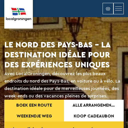
LE NORD DES PAYS-BAS - LA
DESTINATION IDÉALE POUR
DES EXPÉRIENCES UNIQUES
Avec LocalGroningen, découvrez les plus beaux
endroits du nord des Pays-Bas, en voiture ou à vélo. La
destination idéale pour de merveilleuses journées, des
week-ends ou des vacances pleines de surprises.
BOEK EEN ROUTE
ALLE ARRANGEMENT OP EEN RIJTJE
WEEKENDJE WEG
KOOP CADEAUBON