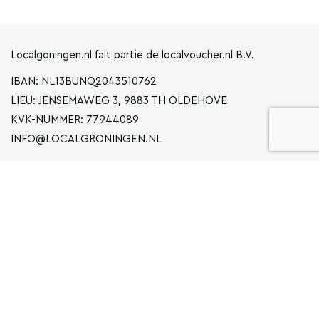
Localgoningen.nl fait partie de localvoucher.nl B.V.
IBAN: NL13BUNQ2043510762
LIEU: JENSEMAWEG 3, 9883 TH OLDEHOVE
KVK-NUMMER: 77944089
INFO@LOCALGRONINGEN.NL
LA NAVIGATION
ENTREPRISE
DÉCLARATION DE CONFIDENTIALITÉ
CONDITIONS GÉNÉRALES D'UTILISATION
FAQ