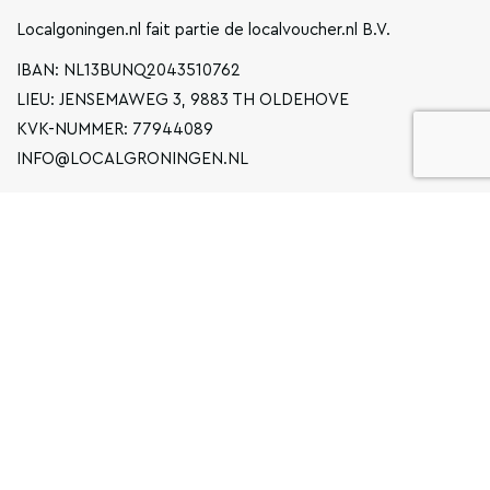
Localgoningen.nl fait partie de localvoucher.nl B.V.
IBAN: NL13BUNQ2043510762
LIEU: JENSEMAWEG 3, 9883 TH OLDEHOVE
KVK-NUMMER: 77944089
INFO@LOCALGRONINGEN.NL
LA NAVIGATION
ENTREPRISE
DÉCLARATION DE CONFIDENTIALITÉ
CONDITIONS GÉNÉRALES D'UTILISATION
FAQ