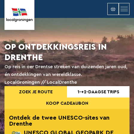
OP ONTDEKKINGSREIS IN
DRENTHE
Op reis in oer Drentse streken van duizenden jaren oud,
én ontdekkingen van wereldklasse.
LocalGroningen // LocalDrenthe
ZOEK JE ROUTE
1-+2-DAAGSE TRIPS
KOOP CADEAUBON
Ontdek de twee UNESCO-sites van
Drenthe
UNESCO GLOBAL GEOPARK DE