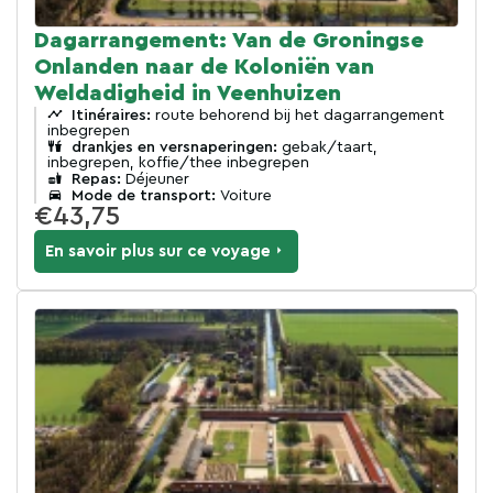
Dagarrangement: Van de Groningse
Onlanden naar de Koloniën van
Weldadigheid in Veenhuizen
Itinéraires:
route behorend bij het dagarrangement
inbegrepen
drankjes en versnaperingen:
gebak/taart,
inbegrepen, koffie/thee inbegrepen
Repas:
Déjeuner
Mode de transport:
Voiture
€43,75
En savoir plus sur ce voyage