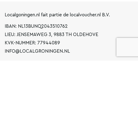
Localgoningen.nl fait partie de localvoucher.nl B.V.
IBAN: NL13BUNQ2043510762
LIEU: JENSEMAWEG 3, 9883 TH OLDEHOVE
KVK-NUMMER: 77944089
INFO@LOCALGRONINGEN.NL
LA NAVIGATION
ENTREPRISE
DÉCLARATION DE CONFIDENTIALITÉ
CONDITIONS GÉNÉRALES D'UTILISATION
FAQ