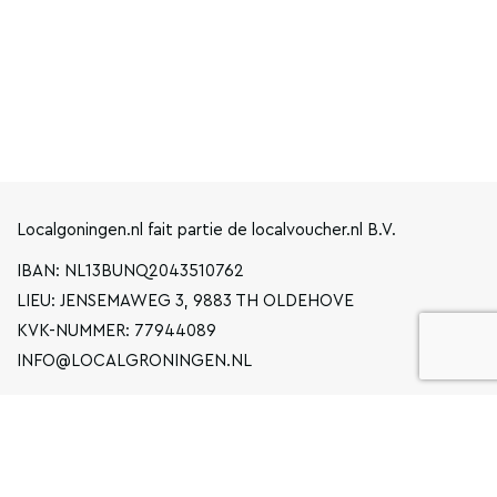
Localgoningen.nl fait partie de localvoucher.nl B.V.
IBAN: NL13BUNQ2043510762
LIEU: JENSEMAWEG 3, 9883 TH OLDEHOVE
KVK-NUMMER: 77944089
INFO@LOCALGRONINGEN.NL
LA NAVIGATION
ENTREPRISE
DÉCLARATION DE CONFIDENTIALITÉ