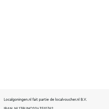
Localgoningen.nl fait partie de localvoucher.nl B.V.
IBAN: NL13BUNQ2043510762