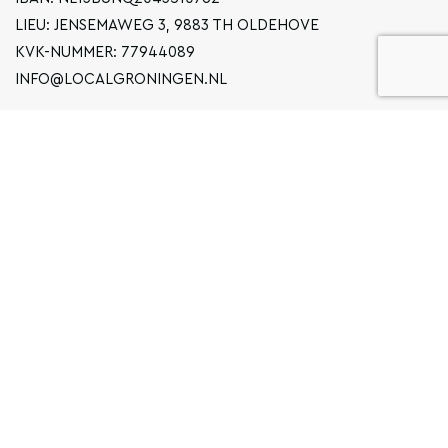
LIEU: JENSEMAWEG 3, 9883 TH OLDEHOVE
KVK-NUMMER: 77944089
INFO@LOCALGRONINGEN.NL
LA NAVIGATION
ENTREPRISE
DÉCLARATION DE CONFIDENTIALITÉ
CONDITIONS GÉNÉRALES D'UTILISATION
FAQ
COPYRIGHT © 2020 LOCAL GRONINGEN
SITEMAP