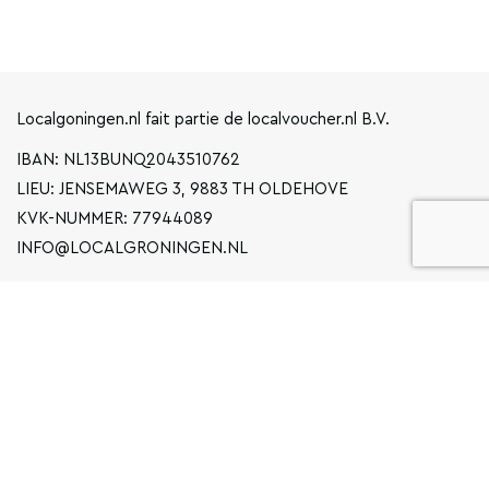
Localgoningen.nl fait partie de localvoucher.nl B.V.
IBAN: NL13BUNQ2043510762
LIEU: JENSEMAWEG 3, 9883 TH OLDEHOVE
KVK-NUMMER: 77944089
INFO@LOCALGRONINGEN.NL
LA NAVIGATION
ENTREPRISE
DÉCLARATION DE CONFIDENTIALITÉ
CONDITIONS GÉNÉRALES D'UTILISATION
FAQ