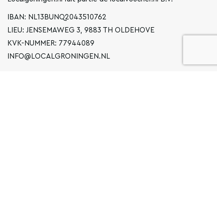
IBAN: NL13BUNQ2043510762
LIEU: JENSEMAWEG 3, 9883 TH OLDEHOVE
KVK-NUMMER: 77944089
INFO@LOCALGRONINGEN.NL
LA NAVIGATION
ENTREPRISE
DÉCLARATION DE CONFIDENTIALITÉ
CONDITIONS GÉNÉRALES D'UTILISATION
FAQ
COPYRIGHT © 2020 LOCAL GRONINGEN