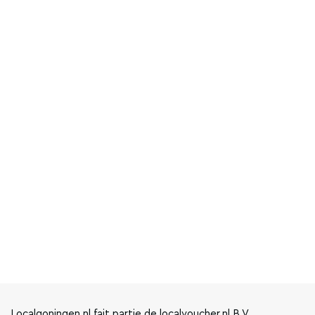
Localgoningen.nl fait partie de localvoucher.nl B.V.