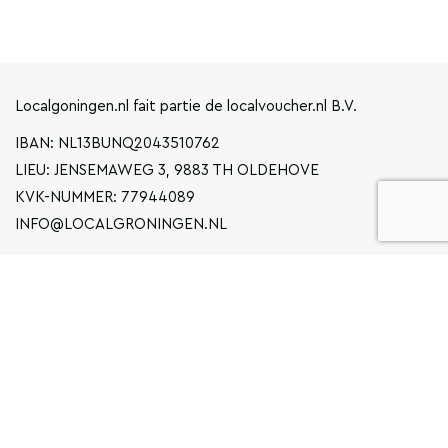
Localgoningen.nl fait partie de localvoucher.nl B.V.
IBAN: NL13BUNQ2043510762
LIEU: JENSEMAWEG 3, 9883 TH OLDEHOVE
KVK-NUMMER: 77944089
INFO@LOCALGRONINGEN.NL
LA NAVIGATION
ENTREPRISE
DÉCLARATION DE CONFIDENTIALITÉ
CONDITIONS GÉNÉRALES D'UTILISATION
FAQ