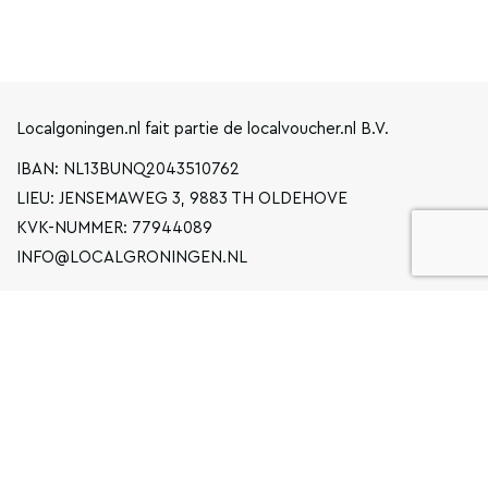
Localgoningen.nl fait partie de localvoucher.nl B.V.
IBAN: NL13BUNQ2043510762
LIEU: JENSEMAWEG 3, 9883 TH OLDEHOVE
KVK-NUMMER: 77944089
INFO@LOCALGRONINGEN.NL
LA NAVIGATION
ENTREPRISE
DÉCLARATION DE CONFIDENTIALITÉ
CONDITIONS GÉNÉRALES D'UTILISATION
FAQ