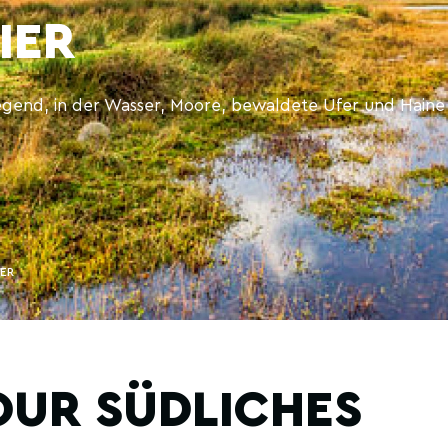
IER
egend, in der Wasser, Moore, bewaldete Ufer und Haine 
ER
OUR SÜDLICHES