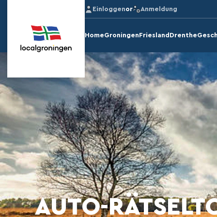
Einloggen
or
Anmeldung
Home
Groningen
Friesland
Drenthe
Gesch
AUTO-RÄTSELT