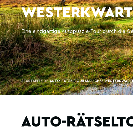
WESTERKWART
Eine einzigartige Autopuzzle-Tour durch die G
STARTSEITE
AUTO-RÄTSELTOUR SÜDLICHES WESTERKWARTI
AUTO-RÄTSELT