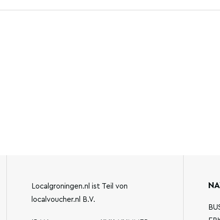
NA
Localgroningen.nl ist Teil von
localvoucher.nl B.V.
BU