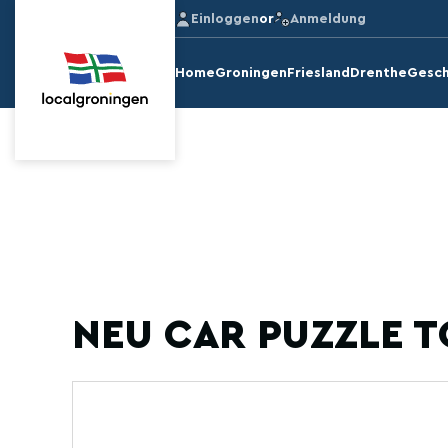
Einloggen
or
Anmeldung
Home
Groningen
Friesland
Drenthe
Gesch
NEU CAR PUZZLE T