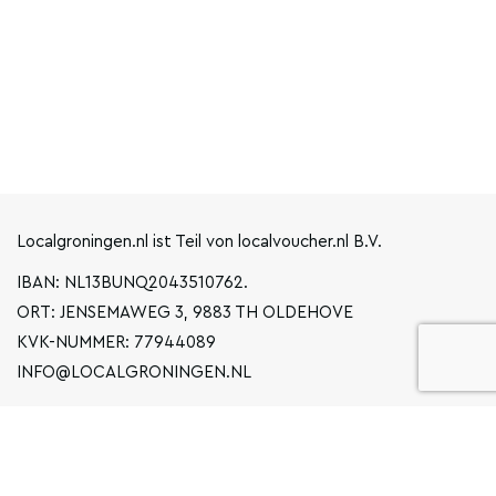
Localgroningen.nl ist Teil von localvoucher.nl B.V.
IBAN: NL13BUNQ2043510762.
ORT: JENSEMAWEG 3, 9883 TH OLDEHOVE
KVK-NUMMER: 77944089
INFO@LOCALGRONINGEN.NL
NAVIGATION
BUSINESS
ERKLÄRUNG ZUM DATENSCHUTZ