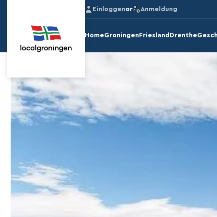
Einloggen
or
Anmeldung
Home
Groningen
Friesland
Drenthe
Gesch