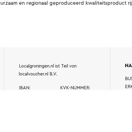
zaam en regionaal geproduceerd kwaliteitsproduct rij
NA
Localgroningen.nl ist Teil von
localvoucher.nl B.V.
BU
ER
IBAN:
KVK-NUMMER:
AL
NL13BUNQ2043510762.
77944089
FA
ORT:
INFO@LOCALGRONINGEN.NL
JENSEMAWEG 3,
9883 TH
OLDEHOVE