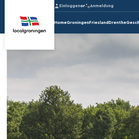
Einloggen
or
Anmeldung
Home
Groningen
Friesland
Drenthe
Gesch