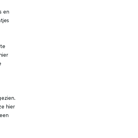
s en
tjes
 te
nier
e
gezien.
ze hier
 een