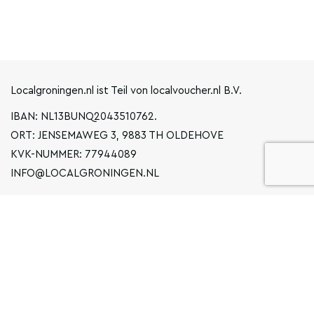
Localgroningen.nl ist Teil von localvoucher.nl B.V.
IBAN: NL13BUNQ2043510762.
ORT: JENSEMAWEG 3, 9883 TH OLDEHOVE
KVK-NUMMER: 77944089
INFO@LOCALGRONINGEN.NL
NAVIGATION
BUSINESS
ERKLÄRUNG ZUM DATENSCHUTZ
ALLGEMEINE BEDINGUNGEN UND KONDITIONEN
FAQ