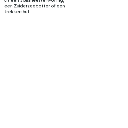
uit een Sluismeesterwoning,
een Zuiderzeebotter of een
trekkershut.