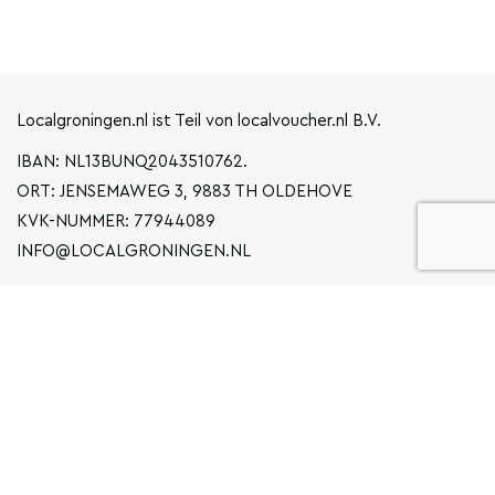
Localgroningen.nl ist Teil von localvoucher.nl B.V.
IBAN: NL13BUNQ2043510762.
ORT: JENSEMAWEG 3, 9883 TH OLDEHOVE
KVK-NUMMER: 77944089
INFO@LOCALGRONINGEN.NL
NAVIGATION
BUSINESS
ERKLÄRUNG ZUM DATENSCHUTZ
ALLGEMEINE BEDINGUNGEN UND KONDITIONEN
FAQ