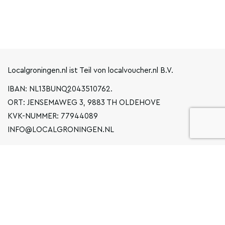
Localgroningen.nl ist Teil von localvoucher.nl B.V.
IBAN: NL13BUNQ2043510762.
ORT: JENSEMAWEG 3, 9883 TH OLDEHOVE
KVK-NUMMER: 77944089
INFO@LOCALGRONINGEN.NL
NAVIGATION
BUSINESS
ERKLÄRUNG ZUM DATENSCHUTZ
ALLGEMEINE BEDINGUNGEN UND KONDITIONEN
FAQ