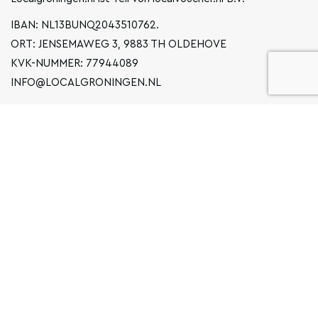
IBAN: NL13BUNQ2043510762.
ORT: JENSEMAWEG 3, 9883 TH OLDEHOVE
KVK-NUMMER: 77944089
INFO@LOCALGRONINGEN.NL
NAVIGATION
BUSINESS
ERKLÄRUNG ZUM DATENSCHUTZ
ALLGEMEINE BEDINGUNGEN UND KONDITIONEN
FAQ
COPYRIGHT © 2020 LOCAL GRONINGEN