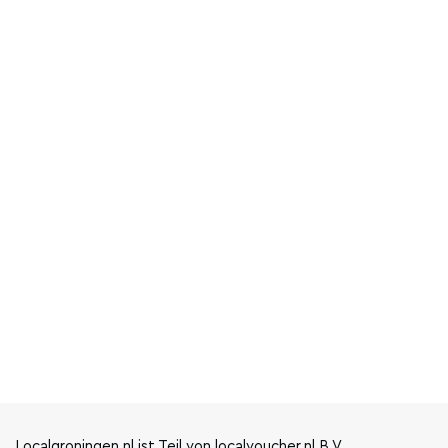
Localgroningen.nl ist Teil von localvoucher.nl B.V.