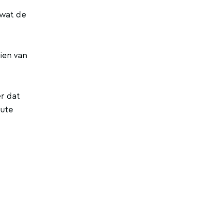
 wat de
ien van
er dat
oute