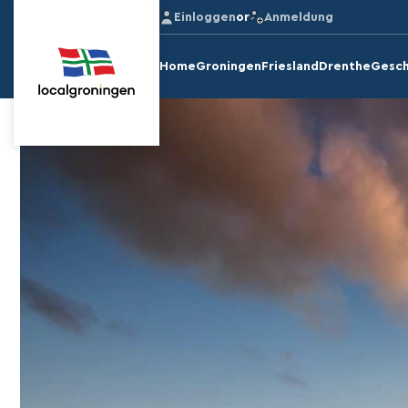
Einloggen
or
Anmeldung
Home
Groningen
Friesland
Drenthe
Gesch