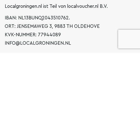
Localgroningen.nl ist Teil von localvoucher.nl B.V.
IBAN: NL13BUNQ2043510762.
ORT: JENSEMAWEG 3, 9883 TH OLDEHOVE
KVK-NUMMER: 77944089
INFO@LOCALGRONINGEN.NL
NAVIGATION
BUSINESS
ERKLÄRUNG ZUM DATENSCHUTZ
ALLGEMEINE BEDINGUNGEN UND KONDITIONEN
FAQ