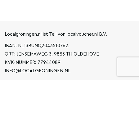
Localgroningen.nl ist Teil von localvoucher.nl B.V.
IBAN: NL13BUNQ2043510762.
ORT: JENSEMAWEG 3, 9883 TH OLDEHOVE
KVK-NUMMER: 77944089
INFO@LOCALGRONINGEN.NL
NAVIGATION
BUSINESS
ERKLÄRUNG ZUM DATENSCHUTZ
ALLGEMEINE BEDINGUNGEN UND KONDITIONEN
FAQ