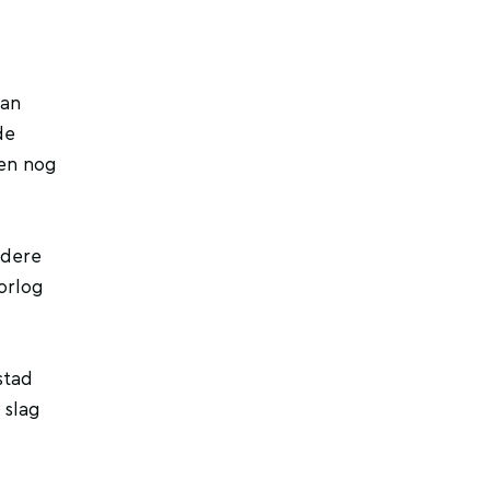
aan
de
ken nog
rdere
orlog
stad
 slag