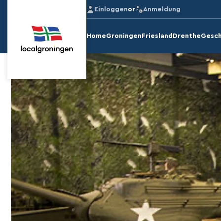
Einloggen
or
Anmeldung
Home
Groningen
Friesland
Drenthe
Gesch