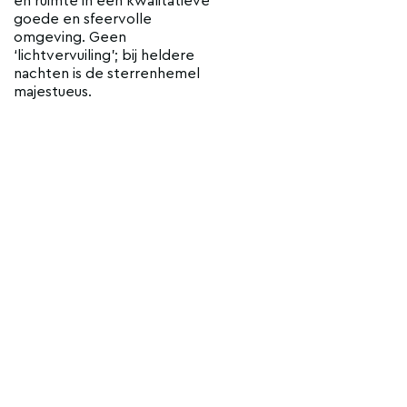
en ruimte in een kwalitatieve
goede en sfeervolle
omgeving. Geen
‘lichtvervuiling’; bij heldere
nachten is de sterrenhemel
majestueus.