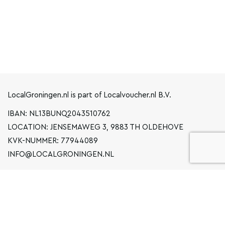
LocalGroningen.nl is part of Localvoucher.nl B.V.
IBAN: NL13BUNQ2043510762
LOCATION: JENSEMAWEG 3, 9883 TH OLDEHOVE
KVK-NUMMER: 77944089
INFO@LOCALGRONINGEN.NL
NAVIGATION
BUSINESS
PRIVACY STATEMENT
GENERAL TERMS AND CONDITIONS