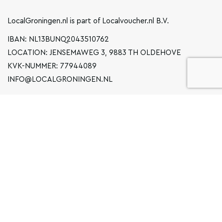
LocalGroningen.nl is part of Localvoucher.nl B.V.
IBAN: NL13BUNQ2043510762
LOCATION: JENSEMAWEG 3, 9883 TH OLDEHOVE
KVK-NUMMER: 77944089
INFO@LOCALGRONINGEN.NL
NAVIGATION
BUSINESS
PRIVACY STATEMENT
GENERAL TERMS AND CONDITIONS
FAQ