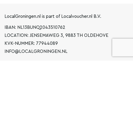
LocalGroningen.nl is part of Localvoucher.nl B.V.
IBAN: NL13BUNQ2043510762
LOCATION: JENSEMAWEG 3, 9883 TH OLDEHOVE
KVK-NUMMER: 77944089
INFO@LOCALGRONINGEN.NL
NAVIGATION
BUSINESS
PRIVACY STATEMENT
GENERAL TERMS AND CONDITIONS
FAQ