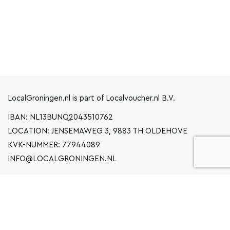
LocalGroningen.nl is part of Localvoucher.nl B.V.
IBAN: NL13BUNQ2043510762
LOCATION: JENSEMAWEG 3, 9883 TH OLDEHOVE
KVK-NUMMER: 77944089
INFO@LOCALGRONINGEN.NL
NAVIGATION
BUSINESS
PRIVACY STATEMENT
GENERAL TERMS AND CONDITIONS