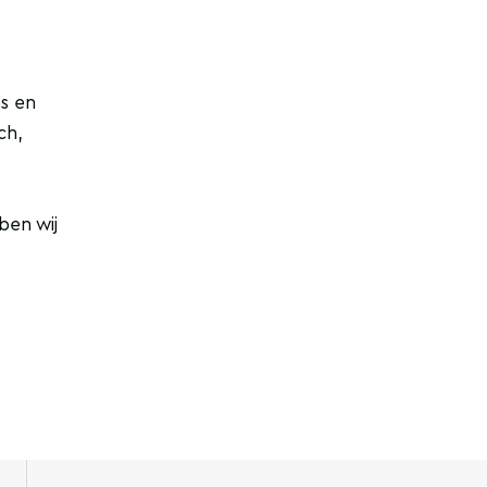
s en
ch,
ben wij