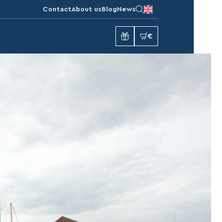
Contact
About us
Blog
News
€