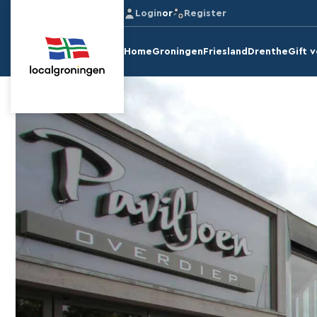
Login
or
Register
Home
Groningen
Friesland
Drenthe
Gift 