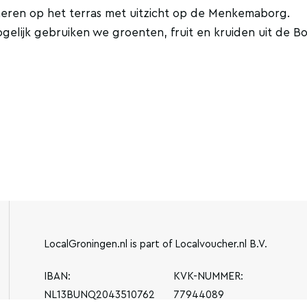
ineren op het terras met uitzicht op de Menkemaborg.
ijk gebruiken we groenten, fruit en kruiden uit de Bo
LocalGroningen.nl is part of Localvoucher.nl B.V.
IBAN:
KVK-NUMMER:
NL13BUNQ2043510762
77944089