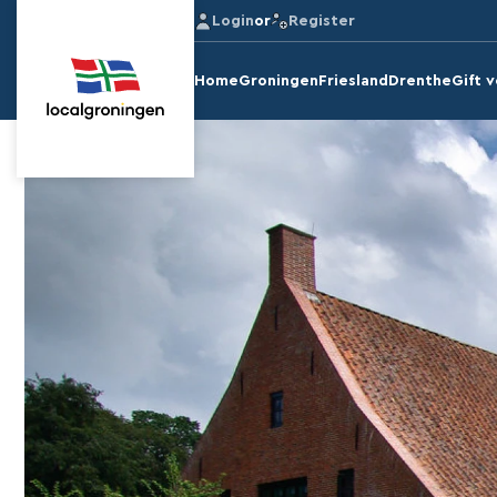
Login
or
Register
Home
Groningen
Friesland
Drenthe
Gift 