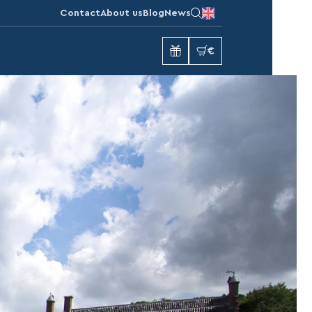
Contact
About us
Blog
News
€