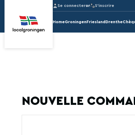
Se connecter
or
S'inscrire
Home
Groningen
Friesland
Drenthe
Chèq
NOUVELLE COMMAN