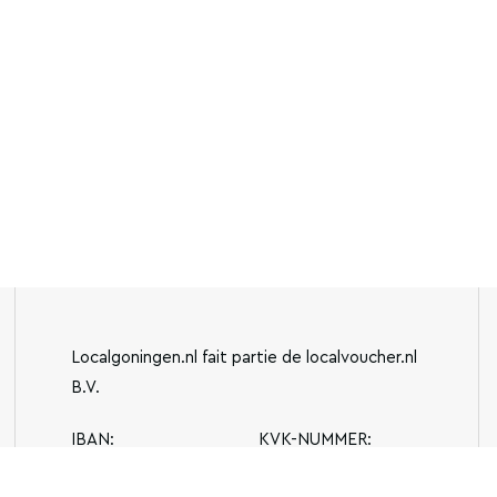
Localgoningen.nl fait partie de localvoucher.nl
B.V.
IBAN:
KVK-NUMMER:
NL13BUNQ2043510762
77944089