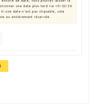
as encore de date, vous pouvez laisser la
tionner une date plus tard via +31 (0) 50
Si une date n'est pas cliquable, cela
ible ou entièrement réservée.
E