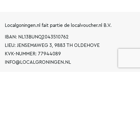
Localgoningen.nl fait partie de localvoucher.nl B.V.
IBAN: NL13BUNQ2043510762
LIEU: JENSEMAWEG 3, 9883 TH OLDEHOVE
KVK-NUMMER: 77944089
INFO@LOCALGRONINGEN.NL
LA NAVIGATION
ENTREPRISE
DÉCLARATION DE CONFIDENTIALITÉ
CONDITIONS GÉNÉRALES D'UTILISATION
FAQ