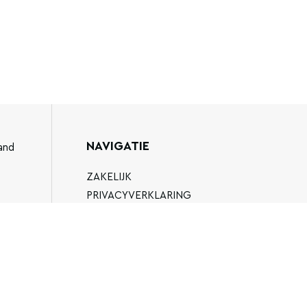
NAVIGATIE
and
ZAKELIJK
PRIVACYVERKLARING
ALGEMENE VOORWAARDEN
89
FAQ
EN.NL