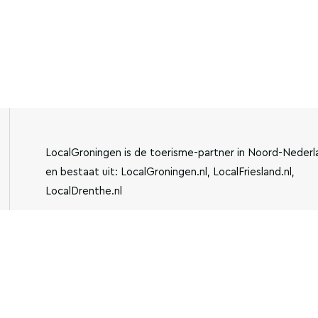
LocalGroningen is de toerisme-partner in Noord-Nederl
en bestaat uit: LocalGroningen.nl, LocalFriesland.nl,
LocalDrenthe.nl
IBAN:
KVK-NUMMER: 779440
NL13BUNQ2043510762
INFO@LOCALGRONING
VESTIGING: JENSEMAWEG
3, 9883 TH OLDEHOVE