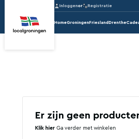
Inloggen
or
Registratie
Home
Groningen
Friesland
Drenthe
Cade
Er zijn geen producten
Klik hier
Ga verder met winkelen