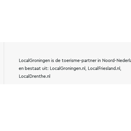
LocalGroningen is de toerisme-partner in Noord-Nederl
en bestaat uit: LocalGroningen.nl, LocalFriesland.nl,
LocalDrenthe.nl
IBAN:
KVK-NUMMER: 779440
NL13BUNQ2043510762
INFO@LOCALGRONING
VESTIGING: JENSEMAWEG
3, 9883 TH OLDEHOVE