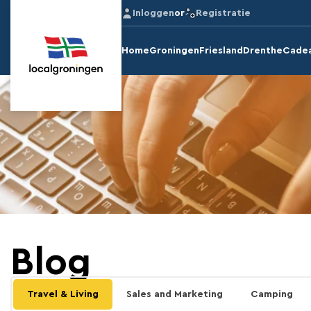
Inloggen
or
Registratie
Home
Groningen
Friesland
Drenthe
Cade
Blog
Travel & Living
Sales and Marketing
Camping