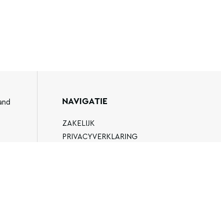
NAVIGATIE
and
ZAKELIJK
PRIVACYVERKLARING
ALGEMENE VOORWAARDEN
89
FAQ
EN.NL