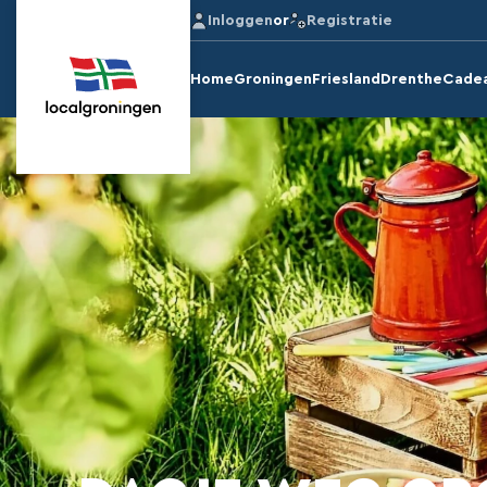
Inloggen
or
Registratie
Home
Groningen
Friesland
Drenthe
Cade