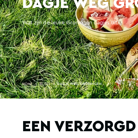
DAGJE WEG GR
Wat zijn de leuke Groningen dagjes uit?
HOME
BLOG
DAGJE WEG GRONINGEN
EEN VERZORGD 