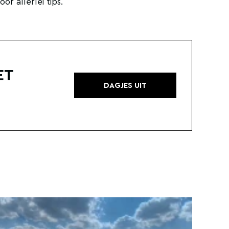
r allerlei tips.
ET
DAGJES UIT