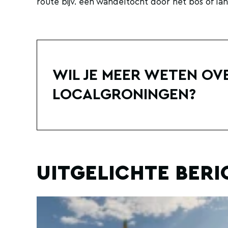
route bijv. een wandeltocht door het bos of la
WIL JE MEER WETEN OV
LOCALGRONINGEN?
UITGELICHTE BER