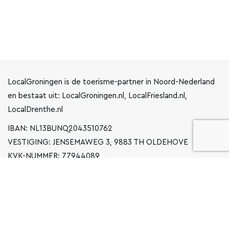
LocalGroningen is de toerisme-partner in Noord-Nederland
en bestaat uit: LocalGroningen.nl, LocalFriesland.nl,
LocalDrenthe.nl
IBAN: NL13BUNQ2043510762
VESTIGING: JENSEMAWEG 3, 9883 TH OLDEHOVE
KVK-NUMMER: 77944089
INFO@LOCALGRONINGEN.NL
NAVIGATIE
ZAKELIJK
PRIVACYVERKLARING