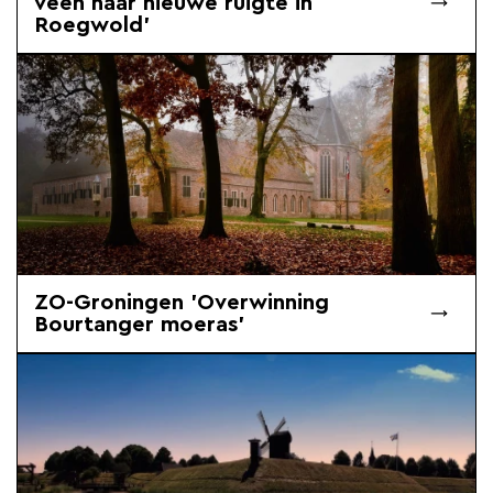
veen naar nieuwe ruigte in
Roegwold'
ZO-Groningen 'Overwinning
Bourtanger moeras'