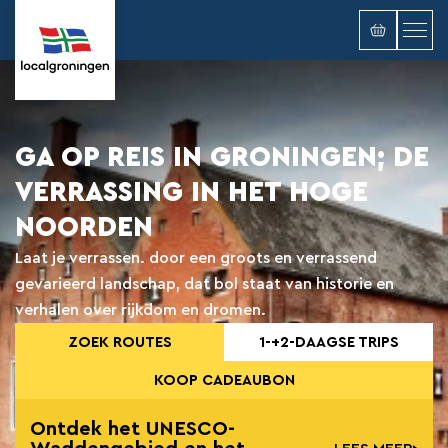
GA OP REIS IN GRONINGEN; DE
VERRASSING IN HET HOGE
NOORDEN
Laat je verrassen. door een groots en verrassend
gevarieerd landschap, dat bol staat van historie en
verhalen over rijkdom en dromen.
ZOEK ROUTES
1-+2-DAAGSE TRIPS
KOOP CADEAUBON
Ontdek het UNESCO-