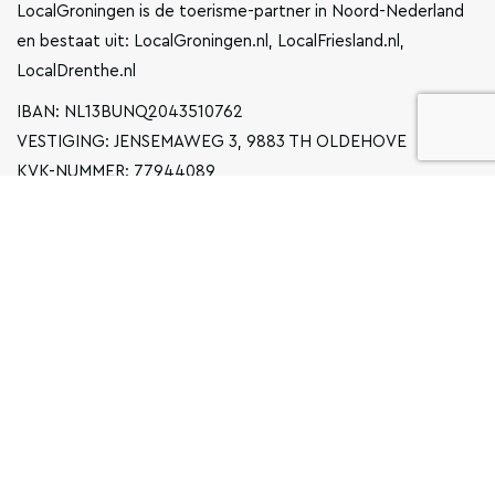
LocalGroningen is de toerisme-partner in Noord-Nederland
en bestaat uit: LocalGroningen.nl, LocalFriesland.nl,
LocalDrenthe.nl
IBAN: NL13BUNQ2043510762
VESTIGING: JENSEMAWEG 3, 9883 TH OLDEHOVE
KVK-NUMMER: 77944089
INFO@LOCALGRONINGEN.NL
NAVIGATIE
ZAKELIJK
PRIVACYVERKLARING
ALGEMENE VOORWAARDEN
FAQ