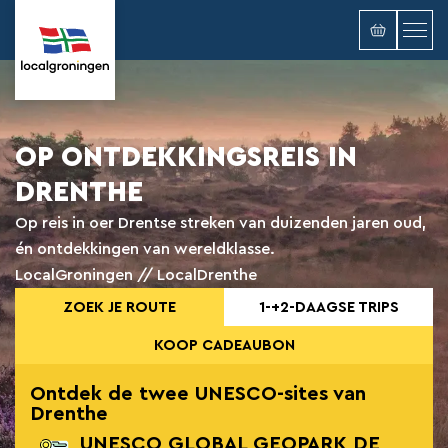
OP ONTDEKKINGSREIS IN
DRENTHE
Op reis in oer Drentse streken van duizenden jaren oud,
én ontdekkingen van wereldklasse.
LocalGroningen // LocalDrenthe
ZOEK JE ROUTE
1-+2-DAAGSE TRIPS
KOOP CADEAUBON
Ontdek de twee UNESCO-sites van
Drenthe
UNESCO GLOBAL GEOPARK DE