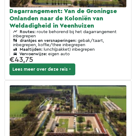
Dagarrangement: Van de Groningse
Onlanden naar de Koloniën van
Weldadigheid in Veenhuizen
Routes:
route behorend bij het dagarrangement
inbegrepen
drankjes en versnaperingen:
gebak/taart,
inbegrepen, koffie/thee inbegrepen
Maaltijden:
lunch(pakket) inbegrepen
Vervoerwijze:
eigen auto
€43,75
Lees meer over deze reis