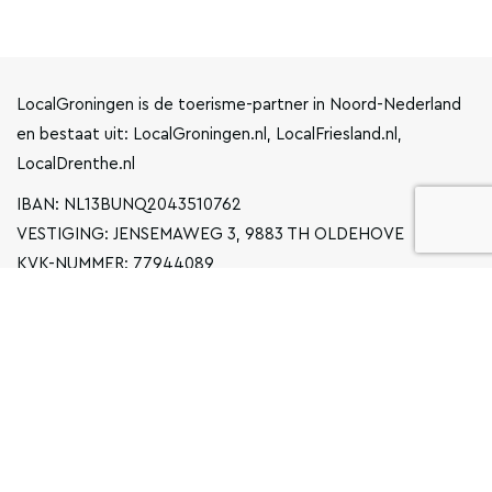
LocalGroningen is de toerisme-partner in Noord-Nederland
en bestaat uit: LocalGroningen.nl, LocalFriesland.nl,
LocalDrenthe.nl
IBAN: NL13BUNQ2043510762
VESTIGING: JENSEMAWEG 3, 9883 TH OLDEHOVE
KVK-NUMMER: 77944089
INFO@LOCALGRONINGEN.NL
NAVIGATIE
ZAKELIJK
PRIVACYVERKLARING
ALGEMENE VOORWAARDEN
FAQ