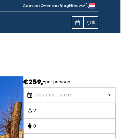
Contact
Over ons
Blog
Nieuws
€
€259,-
per persoon