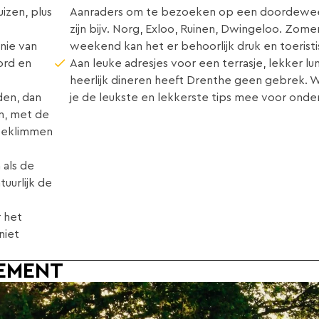
zen, plus
Aanraders om te bezoeken op een doordewe
zijn bijv. Norg, Exloo, Ruinen, Dwingeloo. Zome
nie van
weekend kan het er behoorlijk druk en toeristi
ord en
Aan leuke adresjes voor een terrasje, lekker l
heerlijk dineren heeft Drenthe geen gebrek.
den, dan
je de leukste en lekkerste tips mee voor ond
n, met de
 Beklimmen
 als de
uurlijk de
 het
niet
EMENT