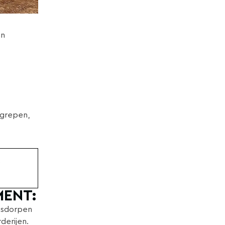
an
egrepen,
p
MENT:
esdorpen
derijen.