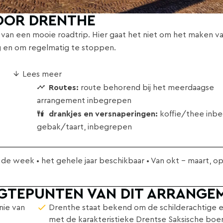
OOR DRENTHE
n van een mooie roadtrip. Hier gaat het niet om het maken v
g en om regelmatig te stoppen.
Lees meer
Routes:
route behorend bij het meerdaagse
arrangement inbegrepen
drankjes en versnaperingen:
koffie/thee inb
gebak/taart, inbegrepen
n de week • het gehele jaar beschikbaar • Van okt - maart, o
OGTEPUNTEN VAN DIT ARRANGE
nie van
Drenthe staat bekend om de schilderachtige 
met de karakteristieke Drentse Saksische boer