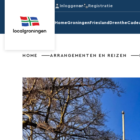
Inloggen
or
Registratie
Home
Groningen
Friesland
Drenthe
Cade
HOME
ARRANGEMENTEN EN REIZEN