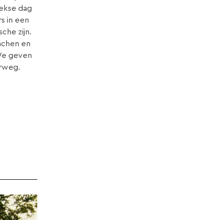
ekse dag
rs in een
sche zijn.
unchen en
 We geven
erweg.