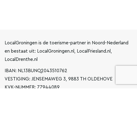
LocalGroningen is de toerisme-partner in Noord-Nederland
en bestaat uit: LocalGroningen.nl, LocalFriesland.nl,
LocalDrenthe.nl
IBAN: NL13BUNQ2043510762
VESTIGING: JENSEMAWEG 3, 9883 TH OLDEHOVE
KVK-NUMMER: 77944089
INFO@LOCALGRONINGEN.NL
NAVIGATIE
ZAKELIJK
PRIVACYVERKLARING
ALGEMENE VOORWAARDEN