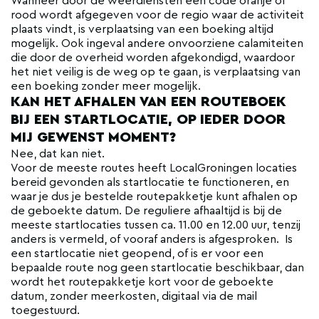
Wanneer door de weerdiensten een code oranje of
rood wordt afgegeven voor de regio waar de activiteit
plaats vindt, is verplaatsing van een boeking altijd
mogelijk. Ook ingeval andere onvoorziene calamiteiten
die door de overheid worden afgekondigd, waardoor
het niet veilig is de weg op te gaan, is verplaatsing van
een boeking zonder meer mogelijk.
KAN HET AFHALEN VAN EEN ROUTEBOEK
BIJ EEN STARTLOCATIE, OP IEDER DOOR
MIJ GEWENST MOMENT?
Nee, dat kan niet.
Voor de meeste routes heeft LocalGroningen locaties
bereid gevonden als startlocatie te functioneren, en
waar je dus je bestelde routepakketje kunt afhalen op
de geboekte datum. De reguliere afhaaltijd is bij de
meeste startlocaties tussen ca. 11.00 en 12.00 uur, tenzij
anders is vermeld, of vooraf anders is afgesproken. Is
een startlocatie niet geopend, of is er voor een
bepaalde route nog geen startlocatie beschikbaar, dan
wordt het routepakketje kort voor de geboekte
datum, zonder meerkosten, digitaal via de mail
toegestuurd.