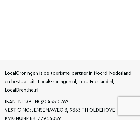
LocalGroningen is de toerisme-partner in Noord-Nederland
en bestaat uit: LocalGroningen.nl, LocalFriesland.nl,
LocalDrenthe.nl
IBAN: NL13BUNQ2043510762
VESTIGING: JENSEMAWEG 3, 9883 TH OLDEHOVE
KVK-NUMMER: 77944089
INFO@LOCALGRONINGEN.NL