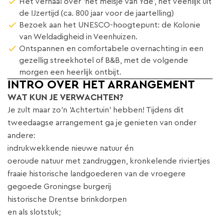
Het verhaal over 'het meisje van Yde', het veenlijk uit
de IJzertijd (ca. 800 jaar voor de jaartelling)
Bezoek aan het UNESCO-hoogtepunt: de Kolonie
van Weldadigheid in Veenhuizen.
Ontspannen en comfortabele overnachting in een
gezellig streekhotel of B&B, met de volgende
morgen een heerlijk ontbijt.
INTRO OVER HET ARRANGEMENT
WAT KUN JE VERWACHTEN?
Je zult maar zo’n 'Achtertuin' hebben! Tijdens dit
tweedaagse arrangement ga je genieten van onder
andere:
indrukwekkende nieuwe natuur én
oeroude natuur met zandruggen, kronkelende riviertjes
fraaie historische landgoederen van de vroegere
gegoede Groningse burgerij
historische Drentse brinkdorpen
en als slotstuk;