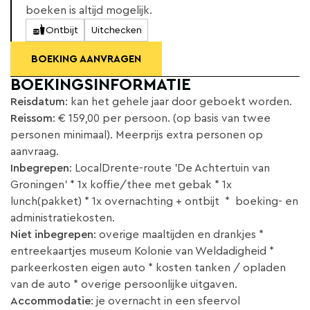
boeken is altijd mogelijk.
Ontbijt
Uitchecken
BOEKING AANVRAGEN
BOEKINGSINFORMATIE
Reisdatum
: kan het gehele jaar door geboekt worden.
Reissom
: € 159,00 per persoon. (op basis van twee
personen minimaal). Meerprijs extra personen op
aanvraag.
Inbegrepen
: LocalDrente-route 'De Achtertuin van
Groningen' * 1x koffie/thee met gebak * 1x
lunch(pakket) * 1x overnachting + ontbijt * boeking- en
administratiekosten.
Niet inbegrepen
: overige maaltijden en drankjes *
entreekaartjes museum Kolonie van Weldadigheid *
parkeerkosten eigen auto * kosten tanken / opladen
van de auto * overige persoonlijke uitgaven.
Accommodatie
: je overnacht in een sfeervol