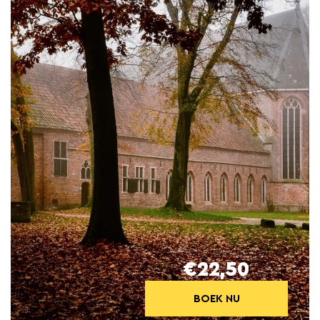
€22,50
BOEK NU