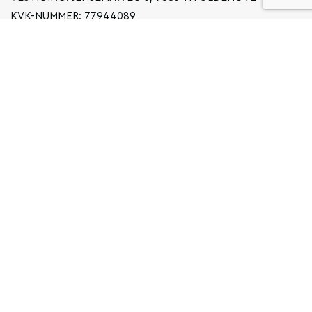
KVK-NUMMER: 77944089
INFO@LOCALGRONINGEN.NL
NAVIGATIE
ZAKELIJK
PRIVACYVERKLARING
ALGEMENE VOORWAARDEN
FAQ
COPYRIGHT © 2026 LOCAL GRONINGEN
SITEMAP