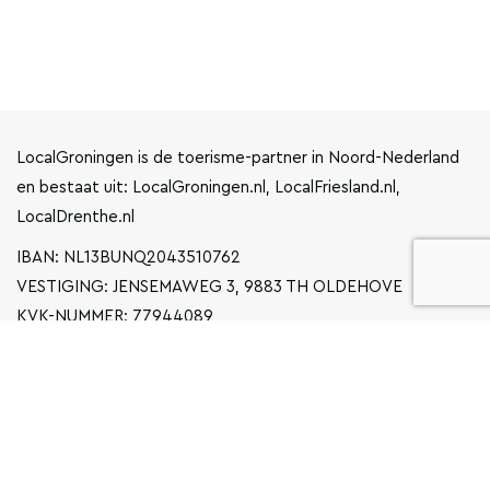
LocalGroningen is de toerisme-partner in Noord-Nederland
en bestaat uit: LocalGroningen.nl, LocalFriesland.nl,
LocalDrenthe.nl
IBAN: NL13BUNQ2043510762
VESTIGING: JENSEMAWEG 3, 9883 TH OLDEHOVE
KVK-NUMMER: 77944089
INFO@LOCALGRONINGEN.NL
NAVIGATIE
ZAKELIJK
PRIVACYVERKLARING