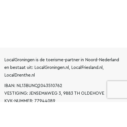
LocalGroningen is de toerisme-partner in Noord-Nederland
en bestaat uit: LocalGroningen.nl, LocalFriesland.nl,
LocalDrenthe.nl
IBAN: NL13BUNQ2043510762
VESTIGING: JENSEMAWEG 3, 9883 TH OLDEHOVE
KVK-NUMMER: 77944089
INFO@LOCALGRONINGEN.NL
NAVIGATIE