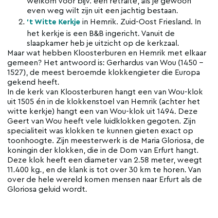
welkom voor bijv. een retraite, als je gewoon
even weg wilt zijn uit een jachtig bestaan.
in Hemrik. Zuid-Oost Friesland. In
't Witte Kerkje
het kerkje is een B&B ingericht. Vanuit de
slaapkamer heb je uitzicht op de kerkzaal.
Maar wat hebben Kloosterburen en Hemrik met elkaar
gemeen? Het antwoord is: Gerhardus van Wou (1450 –
1527), de meest beroemde klokkengieter die Europa
gekend heeft.
In de kerk van Kloosterburen hangt een van Wou-klok
uit 1505 én in de klokkenstoel van Hemrik (achter het
witte kerkje) hangt een van Wou-klok uit 1494. Deze
Geert van Wou heeft vele luidklokken gegoten. Zijn
specialiteit was klokken te kunnen gieten exact op
toonhoogte. Zijn meesterwerk is de Maria Gloriosa, de
koningin der klokken, die in de Dom van Erfurt hangt.
Deze klok heeft een diameter van 2.58 meter, weegt
11.400 kg., en de klank is tot over 30 km te horen. Van
over de hele wereld komen mensen naar Erfurt als de
Gloriosa geluid wordt.