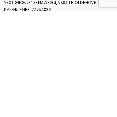
VESTIGING: JENSEMAWEG 3, 9883 TH OLDEHOVE
KVK-NUMMER: 77944089
INFO@LOCALGRONINGEN.NL
NAVIGATIE
ZAKELIJK
PRIVACYVERKLARING
ALGEMENE VOORWAARDEN
FAQ
COPYRIGHT © 2026 LOCAL GRONINGEN
SITEMAP