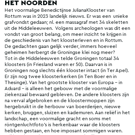
HET NOORDEN
Het voormalige Benedictijnse JulianaKlooster van
Rottum was in 2023 landelijk nieuws. Er was een unieke
grafvondst gedaan; nl. een massagraf met 34 skeletten
uit de Middeleeuwen. Volgens archeologen was dit een
vondst van groot belang, om meer inzicht te krijgen in
de geschiedenis van het kloosterleven en in Rottum.
De gedachten gaan gelijk verder, immers hoeveel
geheimen herbergt de Groningse klei nog meer?
Tot in de Middeleeuwen telde Groningen totaal 34
kloosters (in Friesland waren er 50). Daarvan is in
Groningen nog slechts één klooster intact (in Ter Apel).
Er zijn nog twee kloosterkerken (in Ten Boer en in
Thesinge). Van het grootste klooster van Europa - in
Aduard - is alleen het gebouw met de voormalige
ziekenzaal bewaard gebleven. De andere kloosters zijn
na verval afgebroken en de kloostermoppen zijn
hergebruikt in de herbouw van boerderijen, nieuwe
kerken, bruggen, sluizen en kademuren. Aan reliëf in het
landschap, een voormalige gracht en soms met
röntgenluchtfoto’s is herkenbaar waar de kloosters
hebben gestaan, en hoe imposant sommigen waren.