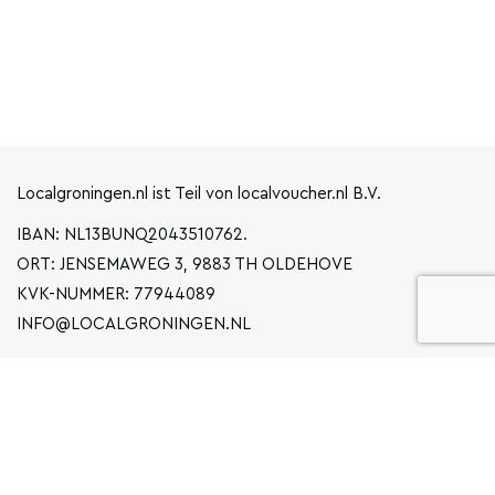
Localgroningen.nl ist Teil von localvoucher.nl B.V.
IBAN: NL13BUNQ2043510762.
ORT: JENSEMAWEG 3, 9883 TH OLDEHOVE
KVK-NUMMER: 77944089
INFO@LOCALGRONINGEN.NL
NAVIGATION
BUSINESS
ERKLÄRUNG ZUM DATENSCHUTZ
ALLGEMEINE BEDINGUNGEN UND KONDITIONEN