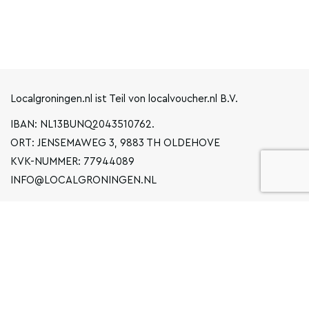
Localgroningen.nl ist Teil von localvoucher.nl B.V.
IBAN: NL13BUNQ2043510762.
ORT: JENSEMAWEG 3, 9883 TH OLDEHOVE
KVK-NUMMER: 77944089
INFO@LOCALGRONINGEN.NL
NAVIGATION
BUSINESS
ERKLÄRUNG ZUM DATENSCHUTZ
ALLGEMEINE BEDINGUNGEN UND KONDITIONEN
FAQ