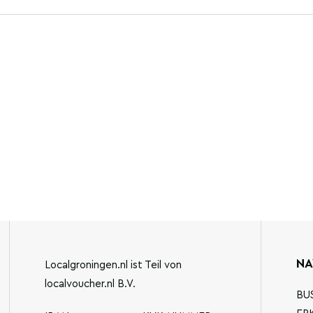
NA
Localgroningen.nl ist Teil von
localvoucher.nl B.V.
BU