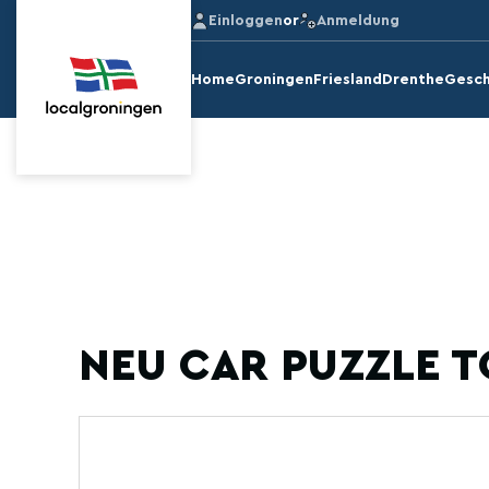
Einloggen
or
Anmeldung
Home
Groningen
Friesland
Drenthe
Gesch
NEU CAR PUZZLE T